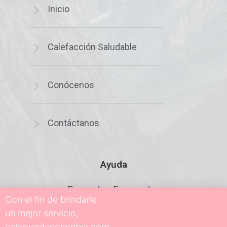
Inicio
Calefacción Saludable
Conócenos
Contáctanos
Ayuda
Preguntas Frecuentes
Con el fin de brindarle
un mejor servicio,
calorverdecolombia.com