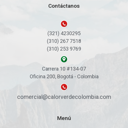
Contáctanos
(321) 4230295
(310) 267 7518
(310) 253 9769
Carrera 10 #134-07
Oficina 200, Bogotá - Colombia
comercial@calorverdecolombia.com
Menú